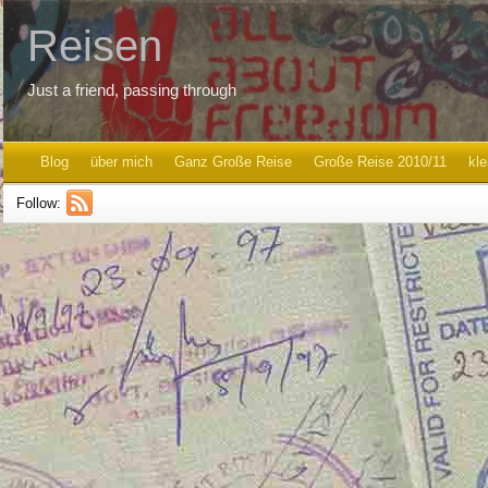
Reisen
Just a friend, passing through
Blog
über mich
Ganz Große Reise
Große Reise 2010/11
kle
Follow: