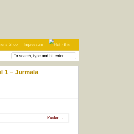
her’s Shop
Impressum
il 1 − Jurmala
Kaviar