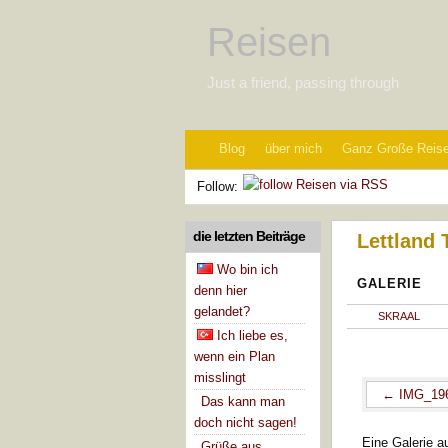
Reisen
Just a friend, passing through
Blog
über mich
Ganz Große Reis
Follow:
die letzten Beiträge
Lettland 
Wo bin ich
GALERIE
denn hier
gelandet?
SKRAAL
Ich liebe es,
wenn ein Plan
misslingt
IMG_19
Das kann man
doch nicht sagen!
Eine Galerie 
Grüße aus