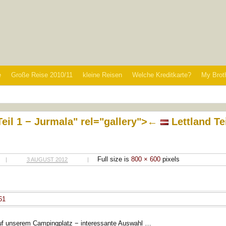
e
Große Reise 2010/11
kleine Reisen
Welche Kreditkarte?
My Brot
Teil 1 − Jurmala" rel="gallery">
←
Lettland Te
Full size is
800 × 600
pixels
|
3 AUGUST 2012
|
61
auf unserem Campingplatz − interessante Auswahl …