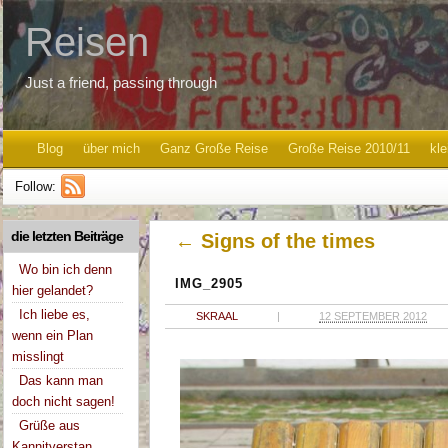
Reisen
Just a friend, passing through
Blog
über mich
Ganz Große Reise
Große Reise 2010/11
kle
Follow:
die letzten Beiträge
←
Signs of the times
Wo bin ich denn
IMG_2905
hier gelandet?
Ich liebe es,
SKRAAL
|
12 SEPTEMBER 2012
wenn ein Plan
misslingt
Das kann man
doch nicht sagen!
Grüße aus
Kannitverstan