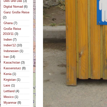
Dies und Das
(3)
Digital Nomad
(6)
Ganz Große Reise
(2)
Ghana
(7)
Große Reise
2010/11
(3)
Indien
(7)
Indien'12
(10)
Indonesien
(1)
Iran
(14)
Kasachstan
(3)
Kassensturz
(8)
Kenia
(1)
Kirgistan
(1)
Laos
(1)
Lettland
(4)
Mexico
(1)
Myanmar
(8)