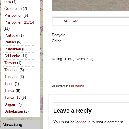
new
(4)
Österreich
(2)
Philippinen
(6)
IMG_3921
Philippinen '13/'14
(11)
Recycle …
Portugal
(1)
China
Reisen
(9)
Rumänien
(6)
Sri Lanka
(11)
Rating: 0.0/
6
(0 votes cast)
Taiwan
(1)
Tauchen
(5)
Thailand
(3)
Tipps
(1)
Bookmark the
permalink
.
Türkei
(9)
Turkei '13
(6)
Ungarn
(4)
Leave a Reply
Usbekistan
(2)
You must be
logged in
to post a comment.
Verwaltung