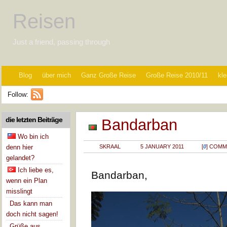
Reisen
Just a friend, passing through
Blog
über mich
Ganz Große Reise
Große Reise 2010/11
kle
Follow:
die letzten Beiträge
Bandarban
Wo bin ich
denn hier
SKRAAL
5 JANUARY 2011
[
0
] COM
gelandet?
Ich liebe es,
Bandarban,
wenn ein Plan
misslingt
Das kann man
doch nicht sagen!
Grüße aus