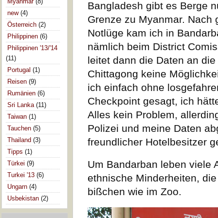
Myanmar
(8)
Bangladesh gibt es Berge n
new
(4)
Grenze zu Myanmar. Nach gu
Österreich
(2)
Notlüge kam ich in Bandarb
Philippinen
(6)
nämlich beim District Comi
Philippinen '13/'14
(11)
leitet dann die Daten an die 
Portugal
(1)
Chittagong keine Möglichkei
Reisen
(9)
ich einfach ohne losgefahr
Rumänien
(6)
Checkpoint gesagt, ich hätt
Sri Lanka
(11)
Alles kein Problem, allerdi
Taiwan
(1)
Polizei und meine Daten ab
Tauchen
(5)
Thailand
(3)
freundlicher Hotelbesitzer g
Tipps
(1)
Um Bandarban leben viele A
Türkei
(9)
Turkei '13
(6)
ethnische Minderheiten, die 
Ungarn
(4)
bißchen wie im Zoo.
Usbekistan
(2)