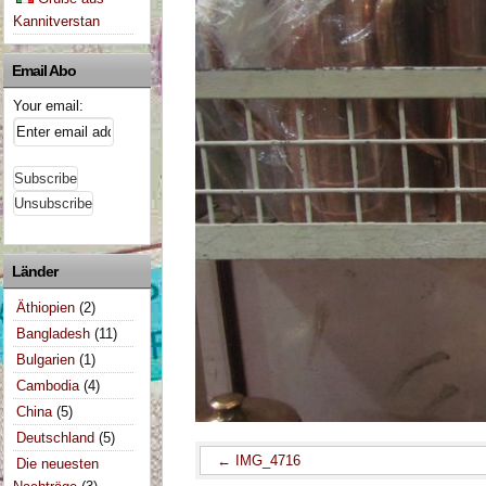
Kannitverstan
Email Abo
Your email:
Länder
Äthiopien
(2)
Bangladesh
(11)
Bulgarien
(1)
Cambodia
(4)
China
(5)
Deutschland
(5)
IMG_4716
Die neuesten