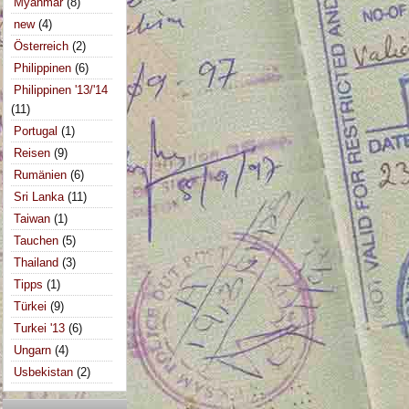
Myanmar
(8)
new
(4)
Österreich
(2)
Philippinen
(6)
Philippinen '13/'14
(11)
Portugal
(1)
Reisen
(9)
Rumänien
(6)
Sri Lanka
(11)
Taiwan
(1)
Tauchen
(5)
Thailand
(3)
Tipps
(1)
Türkei
(9)
Turkei '13
(6)
Ungarn
(4)
Usbekistan
(2)