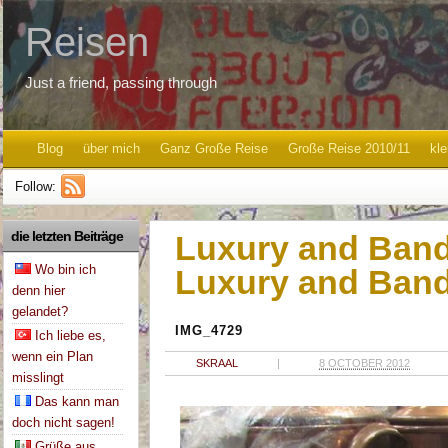
Reisen
Just a friend, passing through
Blog
über mich
Ganz Große Reise
Große Reise 2010/11
kle
Follow:
die letzten Beiträge
Luxury and Bandh
Wo bin ich
Luxury and Band
denn hier
gelandet?
IMG_4729
Ich liebe es,
wenn ein Plan
SKRAAL
|
8 OCTOBER 2012
misslingt
Das kann man
doch nicht sagen!
Grüße aus