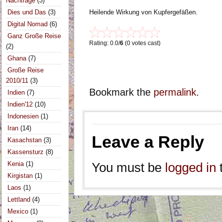
Nachträge
(3)
Dies und Das
(3)
Heilende Wirkung von Kupfergefäßen.
Digital Nomad
(6)
Ganz Große Reise
Rating: 0.0/
6
(0 votes cast)
(2)
Ghana
(7)
Große Reise
2010/11
(3)
Bookmark the
permalink
.
Indien
(7)
Indien'12
(10)
Indonesien
(1)
Iran
(14)
Leave a Reply
Kasachstan
(3)
Kassensturz
(8)
Kenia
(1)
You must be
logged in
Kirgistan
(1)
Laos
(1)
Lettland
(4)
Mexico
(1)