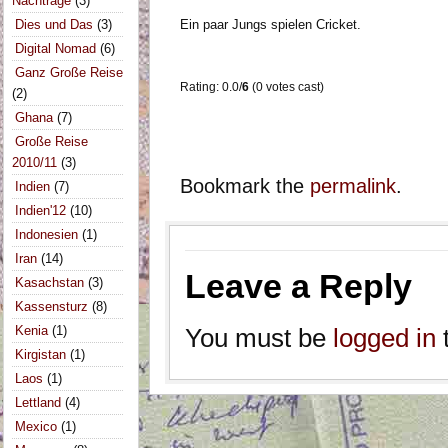
Nachträge
(3)
Dies und Das
(3)
Ein paar Jungs spielen Cricket.
Digital Nomad
(6)
Ganz Große Reise
Rating: 0.0/
6
(0 votes cast)
(2)
Ghana
(7)
Große Reise
2010/11
(3)
Bookmark the
permalink
.
Indien
(7)
Indien'12
(10)
Indonesien
(1)
Iran
(14)
Leave a Reply
Kasachstan
(3)
Kassensturz
(8)
Kenia
(1)
You must be
logged in
Kirgistan
(1)
Laos
(1)
Lettland
(4)
Mexico
(1)