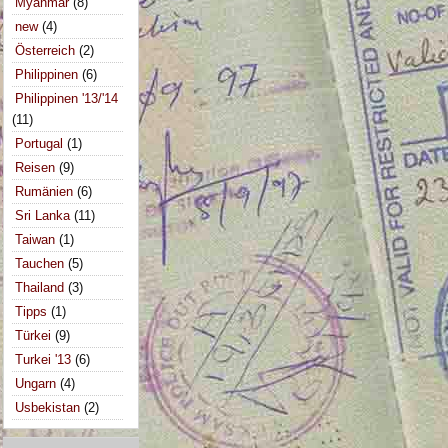
Myanmar
(8)
new
(4)
Österreich
(2)
Philippinen
(6)
Philippinen '13/'14
(11)
Portugal
(1)
Reisen
(9)
Rumänien
(6)
Sri Lanka
(11)
Taiwan
(1)
Tauchen
(5)
Thailand
(3)
Tipps
(1)
Türkei
(9)
Turkei '13
(6)
Ungarn
(4)
Usbekistan
(2)