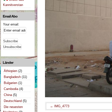
Kannitverstan
Email Abo
Your email:
Länder
Äthiopien
(2)
Bangladesh
(11)
Bulgarien
(1)
Cambodia
(4)
China
(5)
Deutschland
(5)
IMG_4773
Die neuesten