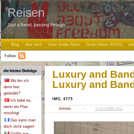
Reisen
Just a friend, passing through
Blog
über mich
Ganz Große Reise
Große Reise 2010/11
kle
Follow:
die letzten Beiträge
Luxury and Bandh
Wo bin ich
Luxury and Band
denn hier
gelandet?
IMG_4775
Ich liebe es,
wenn ein Plan
SKRAAL
|
8 OCTOBER 2012
misslingt
Das kann man
doch nicht sagen!
Grüße aus