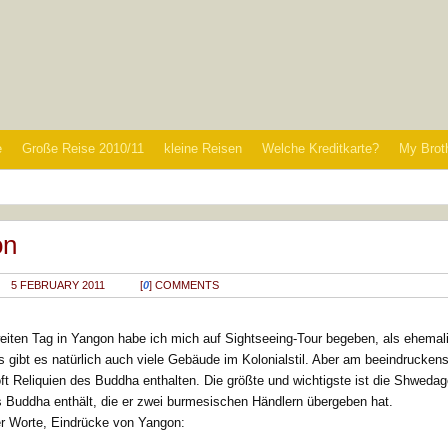
e
Große Reise 2010/11
kleine Reisen
Welche Kreditkarte?
My Brot
on
5 FEBRUARY 2011
[
0
] COMMENTS
iten Tag in Yangon habe ich mich auf Sightseeing-Tour begeben, als ehemal
s gibt es natürlich auch viele Gebäude im Kolonialstil. Aber am beeindruckens
ft Reliquien des Buddha enthalten. Die größte und wichtigste ist die Shweda
 Buddha enthält, die er zwei burmesischen Händlern übergeben hat.
r Worte, Eindrücke von Yangon: