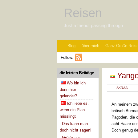
Reisen
Just a friend, passing through
Blog
über mich
Ganz Große Reis
Follow:
die letzten Beiträge
Yang
Wo bin ich
SKRAAL
denn hier
gelandet?
Ich liebe es,
An meinem zwe
wenn ein Plan
britisch Burma
misslingt
Pagoden, die o
Das kann man
acht Haare des
doch nicht sagen!
Doch genug de
Grüße aus