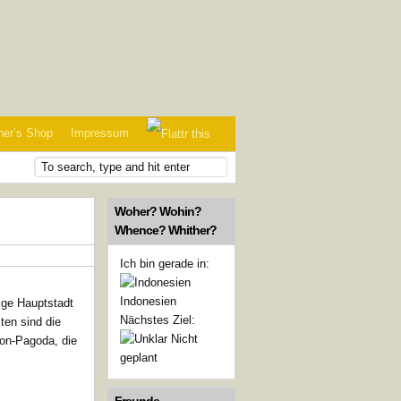
her’s Shop
Impressum
Woher? Wohin?
Whence? Whither?
Ich bin gerade in:
Indonesien
ige Hauptstadt
Nächstes Ziel:
ten sind die
Nicht
gon-Pagoda, die
geplant
Freunde