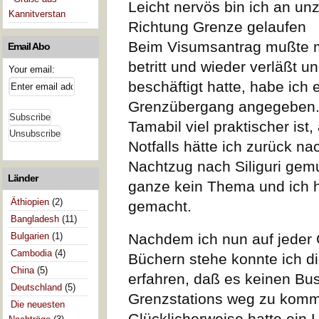
Leicht nervös bin ich an unz
Kannitverstan
Richtung Grenze gelaufen
Beim Visumsantrag mußte 
Email Abo
betritt und wieder verläßt u
Your email:
beschäftigt hatte, habe ich 
Grenzübergang angegeben. E
Tamabil viel praktischer ist,
Notfalls hätte ich zurück n
Nachtzug nach Siliguri gemu
Länder
ganze kein Thema und ich h
Äthiopien
(2)
gemacht.
Bangladesh
(11)
Bulgarien
(1)
Nachdem ich nun auf jeder 
Cambodia
(4)
Büchern stehe konnte ich di
China
(5)
erfahren, daß es keinen Bus
Deutschland
(5)
Grenzstations weg zu kom
Die neuesten
Glücklicherweise hatte ein 