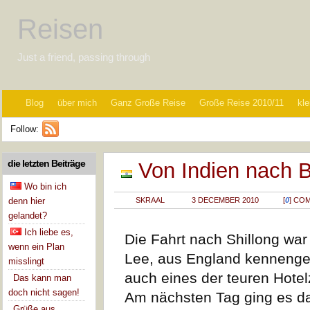
Reisen
Just a friend, passing through
Blog
über mich
Ganz Große Reise
Große Reise 2010/11
kle
Follow:
die letzten Beiträge
Von Indien nach 
Wo bin ich
denn hier
SKRAAL
3 DECEMBER 2010
[
0
] CO
gelandet?
Ich liebe es,
Die Fahrt nach Shillong war
wenn ein Plan
Lee, aus England kennengel
misslingt
auch eines der teuren Hotel
Das kann man
doch nicht sagen!
Am nächsten Tag ging es d
Grüße aus