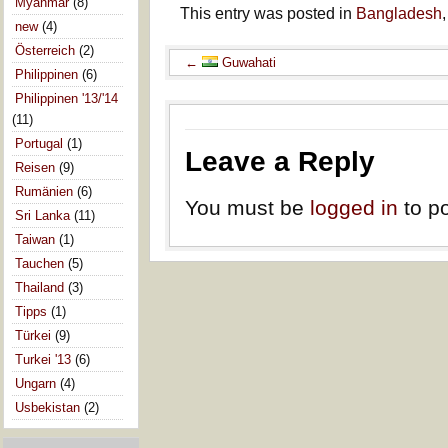
Myanmar
(8)
This entry was posted in
Bangladesh
new
(4)
Österreich
(2)
←
Guwahati
Philippinen
(6)
Philippinen '13/'14
(11)
Portugal
(1)
Leave a Reply
Reisen
(9)
Rumänien
(6)
You must be
logged in
to p
Sri Lanka
(11)
Taiwan
(1)
Tauchen
(5)
Thailand
(3)
Tipps
(1)
Türkei
(9)
Turkei '13
(6)
Ungarn
(4)
Usbekistan
(2)