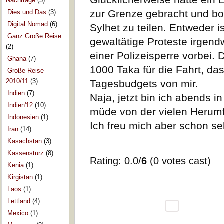
Nachträge
(3)
zur Grenze gebracht und bot
Dies und Das
(3)
Digital Nomad
(6)
Sylhet zu teilen. Entweder i
Ganz Große Reise
gewaltätige Proteste irgen
(2)
einer Polizeisperre vorbei.
Ghana
(7)
1000 Taka für die Fahrt, da
Große Reise
2010/11
(3)
Tagesbudgets von mir.
Indien
(7)
Naja, jetzt bin ich abends
Indien'12
(10)
müde von der vielen Herumfa
Indonesien
(1)
Ich freu mich aber schon s
Iran
(14)
Kasachstan
(3)
Kassensturz
(8)
Rating: 0.0/
6
(0 votes cast)
Kenia
(1)
Kirgistan
(1)
Laos
(1)
Lettland
(4)
Mexico
(1)